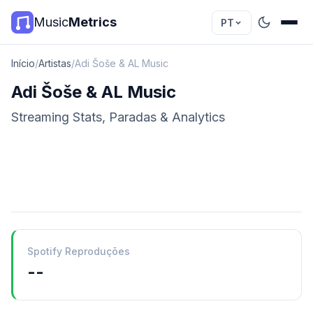
Music
Metrics
PT
Início
/
Artistas
/
Adi Šoše & AL Music
Adi Šoše & AL Music
Streaming Stats, Paradas & Analytics
Spotify Reproduções
--