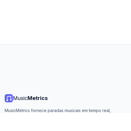
Music
Metrics
MusicMetrics fornece paradas musicais em tempo real,
estatísticas de streaming e análises de todas as principais
plataformas. Gratuito, aberto e atualizado diariamente.