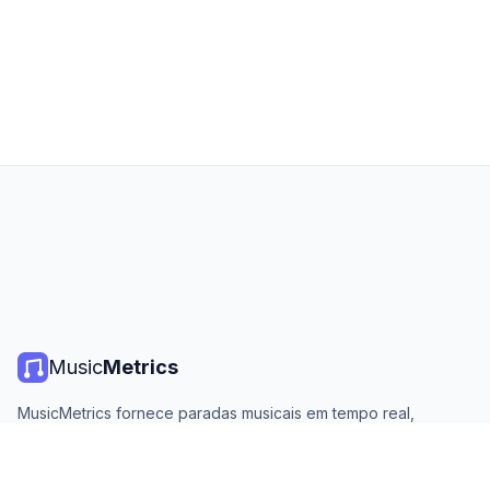
Music
Metrics
MusicMetrics fornece paradas musicais em tempo real,
estatísticas de streaming e análises de todas as principais
plataformas. Gratuito, aberto e atualizado diariamente.