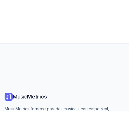
Music
Metrics
MusicMetrics fornece paradas musicais em tempo real,
estatísticas de streaming e análises de todas as principais
plataformas. Gratuito, aberto e atualizado diariamente.