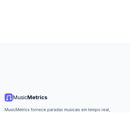
Music
Metrics
MusicMetrics fornece paradas musicais em tempo real,
estatísticas de streaming e análises de todas as principais
plataformas. Gratuito, aberto e atualizado diariamente.