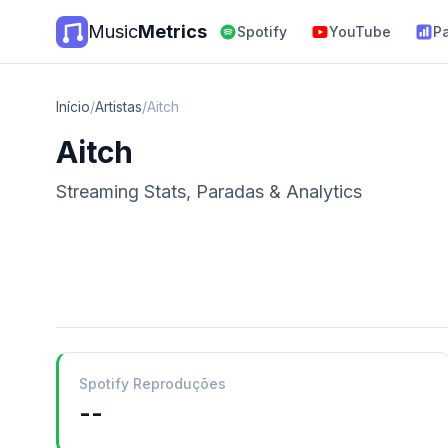
Music
Metrics
Spotify
YouTube
P
Início
/
Artistas
/
Aitch
Aitch
Streaming Stats, Paradas & Analytics
Spotify Reproduções
--