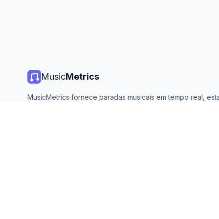
Music
Metrics
MusicMetrics fornece paradas musicais em tempo real, estat
de streaming e análises de todas as principais plataformas. 
aberto e atualizado diariamente.
©