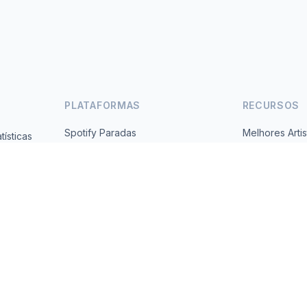
PLATAFORMAS
RECURSOS
Spotify Paradas
Melhores Artis
ísticas
Gratuito,
YouTube Paradas
Todos os Paí
Tendências
Sobre
Contato
 2026 MusicMetrics. All data sourced from publicly available platform