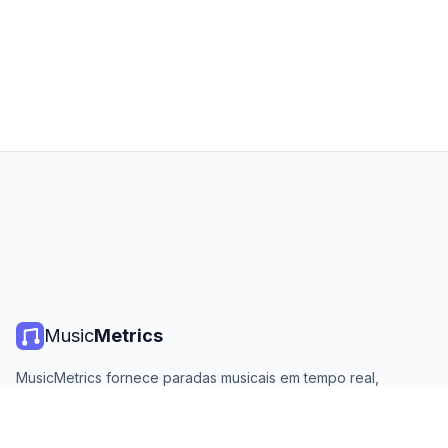
Music
Metrics
MusicMetrics fornece paradas musicais em tempo real,
estatísticas de streaming e análises de todas as principais
plataformas. Gratuito, aberto e atualizado diariamente.