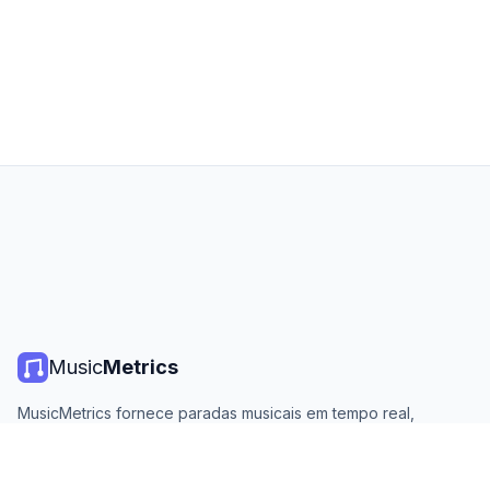
Music
Metrics
MusicMetrics fornece paradas musicais em tempo real,
estatísticas de streaming e análises de todas as principais
plataformas. Gratuito, aberto e atualizado diariamente.