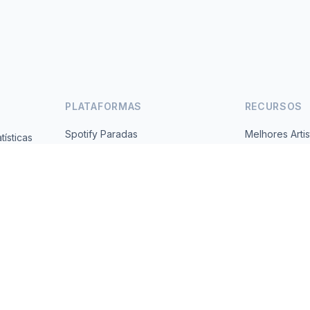
PLATAFORMAS
RECURSOS
Spotify Paradas
Melhores Artis
ísticas
Gratuito,
YouTube Paradas
Todos os Paí
Tendências
Sobre
Contato
 2026 MusicMetrics. All data sourced from publicly available platform