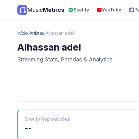
Music
Metrics
Spotify
YouTube
P
Início
/
Artistas
/
Alhassan adel
Alhassan adel
Streaming Stats, Paradas & Analytics
Spotify Reproduções
--