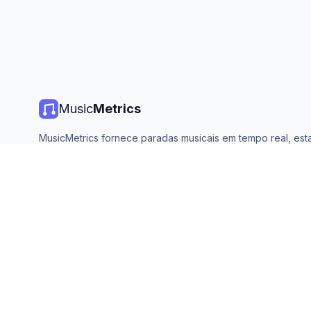
Music
Metrics
MusicMetrics fornece paradas musicais em tempo real, estat
de streaming e análises de todas as principais plataformas. 
aberto e atualizado diariamente.
©