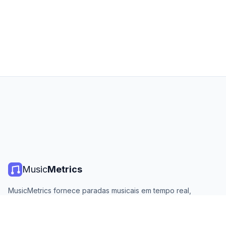
Music
Metrics
MusicMetrics fornece paradas musicais em tempo real,
estatísticas de streaming e análises de todas as principais
plataformas. Gratuito, aberto e atualizado diariamente.