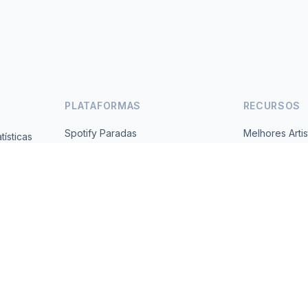
PLATAFORMAS
RECURSOS
Spotify Paradas
Melhores Artis
ísticas
Gratuito,
YouTube Paradas
Todos os Paí
Tendências
Sobre
Contato
 2026 MusicMetrics. All data sourced from publicly available platform