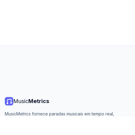
Music
Metrics
MusicMetrics fornece paradas musicais em tempo real,
estatísticas de streaming e análises de todas as principais
plataformas. Gratuito, aberto e atualizado diariamente.