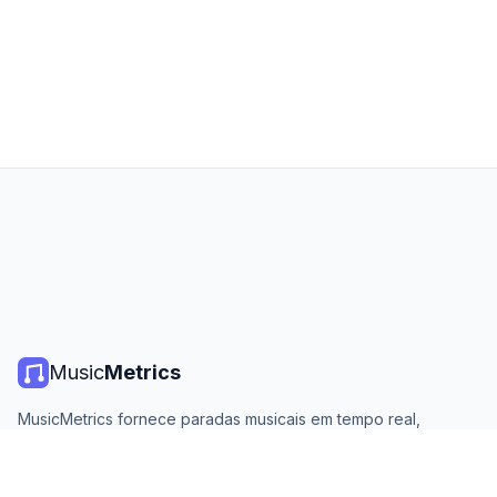
Music
Metrics
MusicMetrics fornece paradas musicais em tempo real,
estatísticas de streaming e análises de todas as principais
plataformas. Gratuito, aberto e atualizado diariamente.