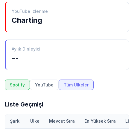
YouTube İzlenme
Charting
Aylık Dinleyici
--
Spotify
YouTube
Tüm Ülkeler
Liste Geçmişi
Şarkı
Ülke
Mevcut Sıra
En Yüksek Sıra
Lis