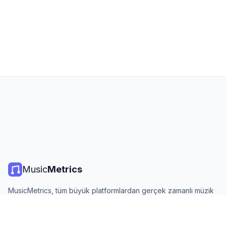
Music
Metrics
MusicMetrics, tüm büyük platformlardan gerçek zamanlı müzik
listeleri, yayın istatistikleri ve analizler sunar. Ücretsiz, açık ve
günlük güncellenir.