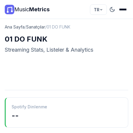
Music
Metrics
TR
Ana Sayfa
/
Sanatçılar
/
01 DO FUNK
01 DO FUNK
Streaming Stats, Listeler & Analytics
Spotify Dinlenme
--