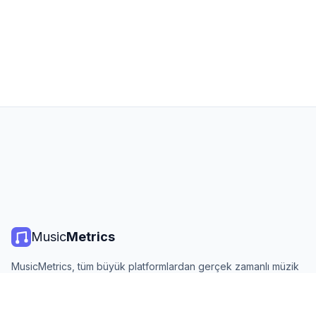
Music
Metrics
MusicMetrics, tüm büyük platformlardan gerçek zamanlı müzik
listeleri, yayın istatistikleri ve analizler sunar. Ücretsiz, açık ve
günlük güncellenir.