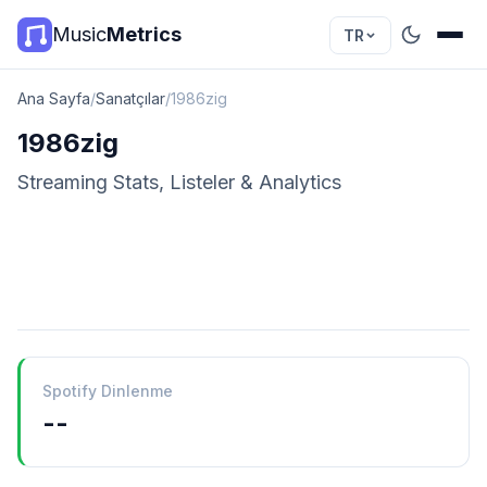
Music
Metrics
TR
Ana Sayfa
/
Sanatçılar
/
1986zig
1986zig
Streaming Stats, Listeler & Analytics
Spotify Dinlenme
--