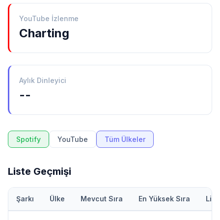
YouTube İzlenme
Charting
Aylık Dinleyici
--
Spotify
YouTube
Tüm Ülkeler
Liste Geçmişi
Şarkı
Ülke
Mevcut Sıra
En Yüksek Sıra
Lis