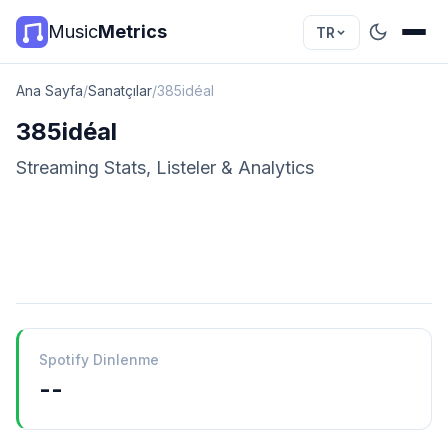
Music
Metrics
TR
Ana Sayfa
/
Sanatçılar
/
385idéal
385idéal
Streaming Stats, Listeler & Analytics
Spotify Dinlenme
--