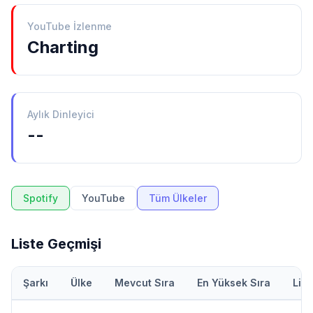
YouTube İzlenme
Charting
Aylık Dinleyici
--
Spotify
YouTube
Tüm Ülkeler
Liste Geçmişi
Şarkı
Ülke
Mevcut Sıra
En Yüksek Sıra
Lis