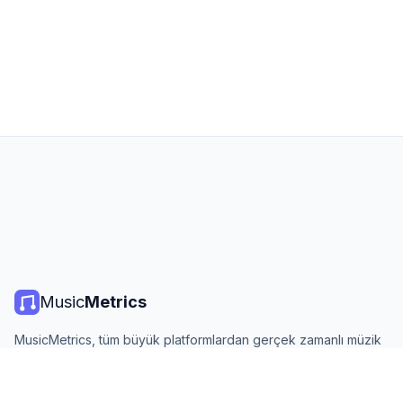
Music
Metrics
MusicMetrics, tüm büyük platformlardan gerçek zamanlı müzik
listeleri, yayın istatistikleri ve analizler sunar. Ücretsiz, açık ve
günlük güncellenir.