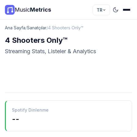
Music
Metrics
TR
Ana Sayfa
/
Sanatçılar
/
4 Shooters Only™
4 Shooters Only™
Streaming Stats, Listeler & Analytics
Spotify Dinlenme
--