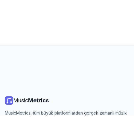
Music
Metrics
MusicMetrics, tüm büyük platformlardan gerçek zamanlı müzik
listeleri, yayın istatistikleri ve analizler sunar. Ücretsiz, açık ve
günlük güncellenir.