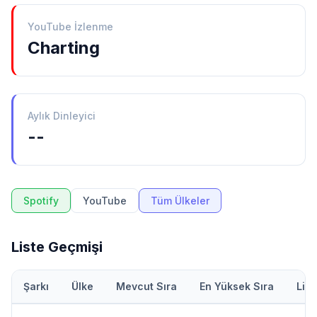
YouTube İzlenme
Charting
Aylık Dinleyici
--
Spotify
YouTube
Tüm Ülkeler
Liste Geçmişi
Şarkı
Ülke
Mevcut Sıra
En Yüksek Sıra
Lis