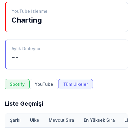
YouTube İzlenme
Charting
Aylık Dinleyici
--
Spotify
YouTube
Tüm Ülkeler
Liste Geçmişi
Şarkı
Ülke
Mevcut Sıra
En Yüksek Sıra
Lis