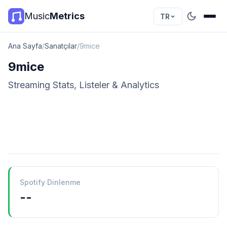
Music
Metrics
TR
Ana Sayfa
/
Sanatçılar
/
9mice
9mice
Streaming Stats, Listeler & Analytics
Spotify Dinlenme
--