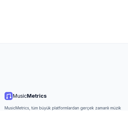
Music
Metrics
MusicMetrics, tüm büyük platformlardan gerçek zamanlı müzik
listeleri, yayın istatistikleri ve analizler sunar. Ücretsiz, açık ve
günlük güncellenir.