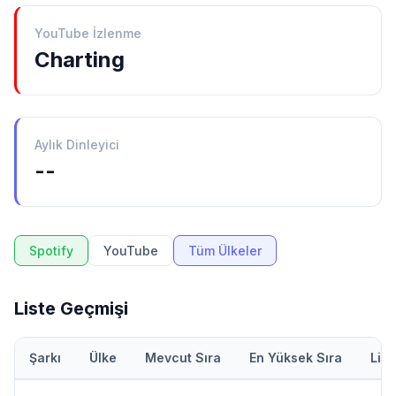
YouTube İzlenme
Charting
Aylık Dinleyici
--
Spotify
YouTube
Tüm Ülkeler
Liste Geçmişi
Şarkı
Ülke
Mevcut Sıra
En Yüksek Sıra
Lis