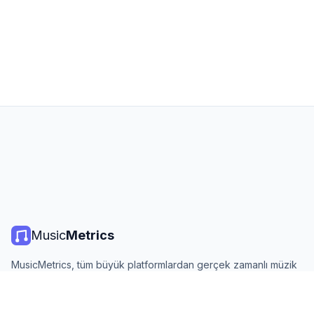
Music
Metrics
MusicMetrics, tüm büyük platformlardan gerçek zamanlı müzik
listeleri, yayın istatistikleri ve analizler sunar. Ücretsiz, açık ve
günlük güncellenir.