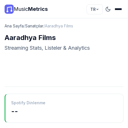
Music
Metrics
TR
Ana Sayfa
/
Sanatçılar
/
Aaradhya Films
Aaradhya Films
Streaming Stats, Listeler & Analytics
Spotify Dinlenme
--