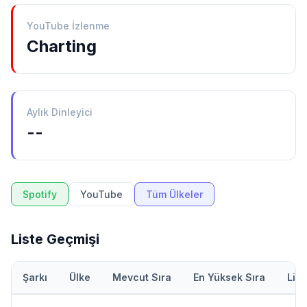
YouTube İzlenme
Charting
Aylık Dinleyici
--
Spotify
YouTube
Tüm Ülkeler
Liste Geçmişi
Şarkı
Ülke
Mevcut Sıra
En Yüksek Sıra
Lis