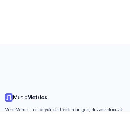
Music
Metrics
MusicMetrics, tüm büyük platformlardan gerçek zamanlı müzik
listeleri, yayın istatistikleri ve analizler sunar. Ücretsiz, açık ve
günlük güncellenir.