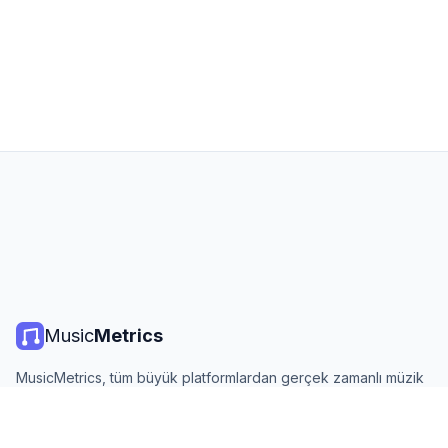
Music
Metrics
MusicMetrics, tüm büyük platformlardan gerçek zamanlı müzik
listeleri, yayın istatistikleri ve analizler sunar. Ücretsiz, açık ve
günlük güncellenir.