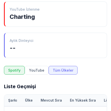
YouTube İzlenme
Charting
Aylık Dinleyici
--
Spotify
YouTube
Tüm Ülkeler
Liste Geçmişi
Şarkı
Ülke
Mevcut Sıra
En Yüksek Sıra
Lis