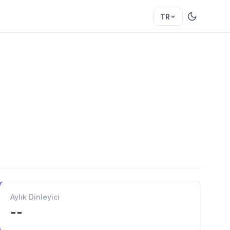
TR
Aylık Dinleyici
--