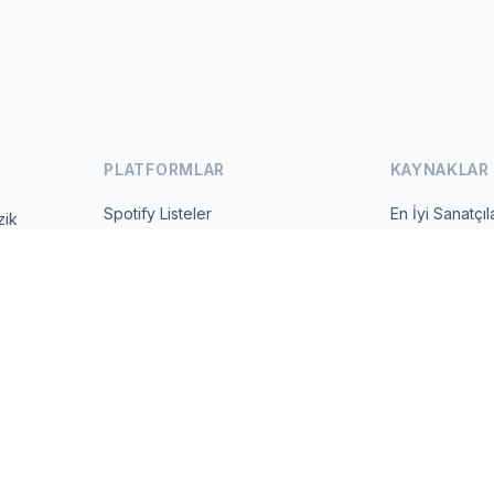
PLATFORMLAR
KAYNAKLAR
Spotify Listeler
En İyi Sanatçıl
zik
 ve günlük
YouTube Listeler
Tüm Ülkeler
Trendler
Hakkında
İletişim
 2026 MusicMetrics. All data sourced from publicly available platform