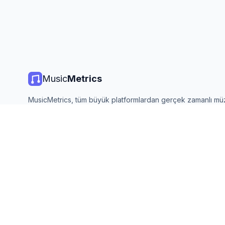
Music
Metrics
MusicMetrics, tüm büyük platformlardan gerçek zamanlı mü
listeleri, yayın istatistikleri ve analizler sunar. Ücretsiz, açık
güncellenir.
©