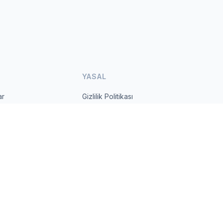
YASAL
ar
Gizlilik Politikası
Kullanım Şartları
s.