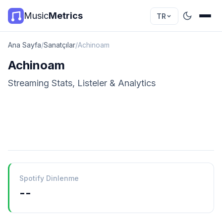
Music
Metrics
TR
Ana Sayfa
/
Sanatçılar
/
Achinoam
Achinoam
Streaming Stats, Listeler & Analytics
Spotify Dinlenme
--