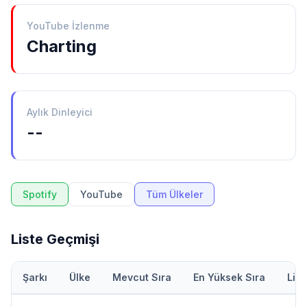
YouTube İzlenme
Charting
Aylık Dinleyici
--
Spotify
YouTube
Tüm Ülkeler
Liste Geçmişi
Şarkı
Ülke
Mevcut Sıra
En Yüksek Sıra
Lis