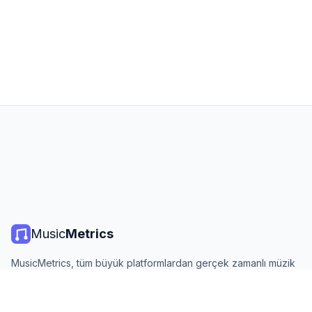
Music
Metrics
MusicMetrics, tüm büyük platformlardan gerçek zamanlı müzik
listeleri, yayın istatistikleri ve analizler sunar. Ücretsiz, açık ve
günlük güncellenir.