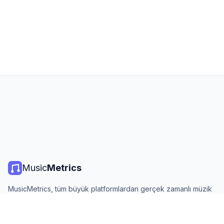
Music
Metrics
MusicMetrics, tüm büyük platformlardan gerçek zamanlı müzik
listeleri, yayın istatistikleri ve analizler sunar. Ücretsiz, açık ve
günlük güncellenir.