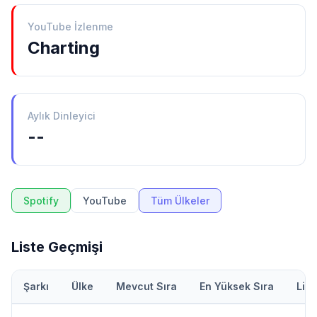
YouTube İzlenme
Charting
Aylık Dinleyici
--
Spotify
YouTube
Tüm Ülkeler
Liste Geçmişi
Şarkı
Ülke
Mevcut Sıra
En Yüksek Sıra
Lis