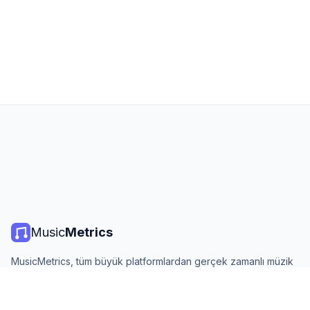
Music
Metrics
MusicMetrics, tüm büyük platformlardan gerçek zamanlı müzik
listeleri, yayın istatistikleri ve analizler sunar. Ücretsiz, açık ve
günlük güncellenir.