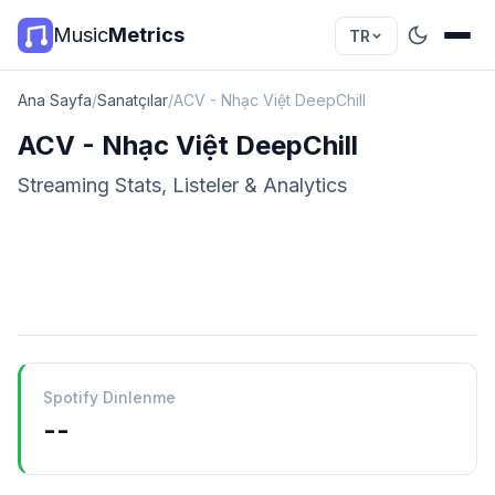
Music
Metrics
TR
Ana Sayfa
/
Sanatçılar
/
ACV - Nhạc Việt DeepChill
ACV - Nhạc Việt DeepChill
Streaming Stats, Listeler & Analytics
Spotify Dinlenme
--