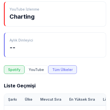
YouTube İzlenme
Charting
Aylık Dinleyici
--
Spotify
YouTube
Tüm Ülkeler
Liste Geçmişi
Şarkı
Ülke
Mevcut Sıra
En Yüksek Sıra
Lis