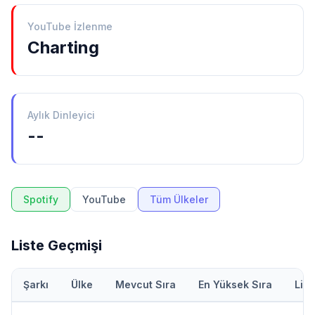
YouTube İzlenme
Charting
Aylık Dinleyici
--
Spotify
YouTube
Tüm Ülkeler
Liste Geçmişi
Şarkı
Ülke
Mevcut Sıra
En Yüksek Sıra
Lis