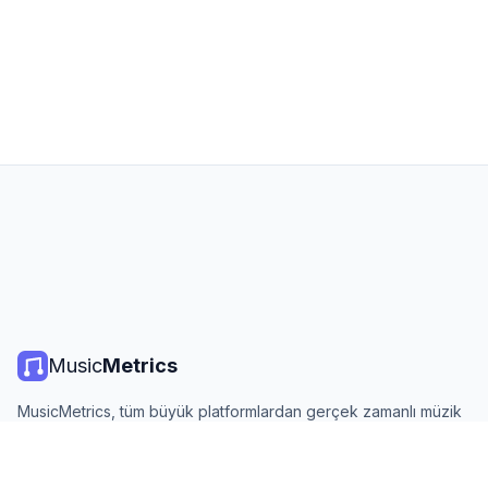
Music
Metrics
MusicMetrics, tüm büyük platformlardan gerçek zamanlı müzik
listeleri, yayın istatistikleri ve analizler sunar. Ücretsiz, açık ve
günlük güncellenir.