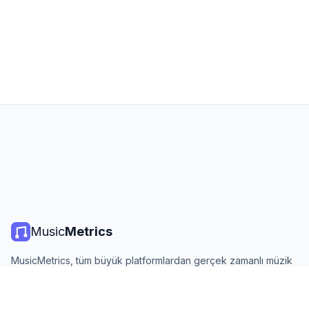
Music
Metrics
MusicMetrics, tüm büyük platformlardan gerçek zamanlı müzik
listeleri, yayın istatistikleri ve analizler sunar. Ücretsiz, açık ve
günlük güncellenir.