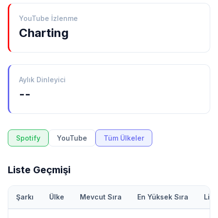
YouTube İzlenme
Charting
Aylık Dinleyici
--
Spotify
YouTube
Tüm Ülkeler
Liste Geçmişi
Şarkı
Ülke
Mevcut Sıra
En Yüksek Sıra
Lis