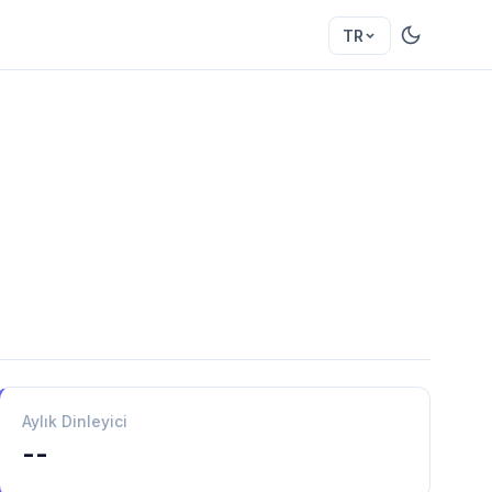
TR
Aylık Dinleyici
--