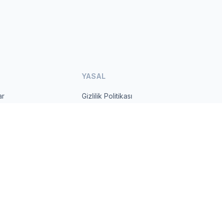
YASAL
ar
Gizlilik Politikası
Kullanım Şartları
s.