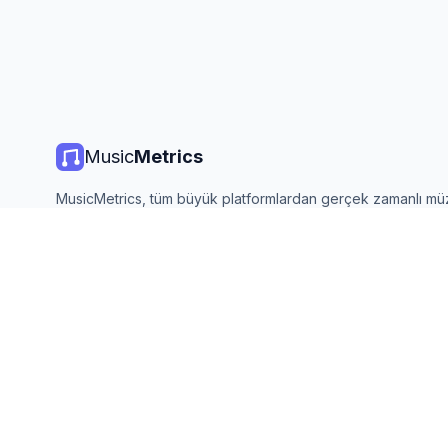
Music
Metrics
MusicMetrics, tüm büyük platformlardan gerçek zamanlı mü
listeleri, yayın istatistikleri ve analizler sunar. Ücretsiz, açık
güncellenir.
©