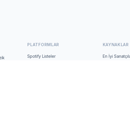
PLATFORMLAR
KAYNAKLAR
Spotify Listeler
En İyi Sanatçıl
zik
 ve günlük
YouTube Listeler
Tüm Ülkeler
Trendler
Hakkında
İletişim
 2026 MusicMetrics. All data sourced from publicly available platform