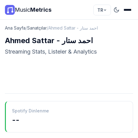
Music
Metrics
TR
Ana Sayfa
/
Sanatçılar
/
Ahmed Sattar - احمد ستار
Ahmed Sattar - احمد ستار
Streaming Stats, Listeler & Analytics
Spotify Dinlenme
--