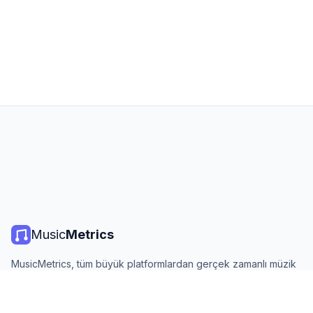
Music
Metrics
MusicMetrics, tüm büyük platformlardan gerçek zamanlı müzik
listeleri, yayın istatistikleri ve analizler sunar. Ücretsiz, açık ve
günlük güncellenir.