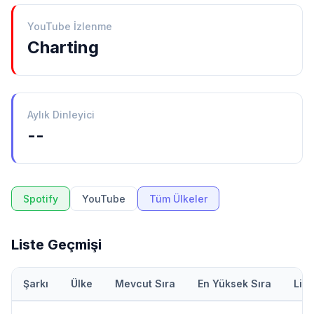
YouTube İzlenme
Charting
Aylık Dinleyici
--
Spotify
YouTube
Tüm Ülkeler
Liste Geçmişi
Şarkı
Ülke
Mevcut Sıra
En Yüksek Sıra
Lis