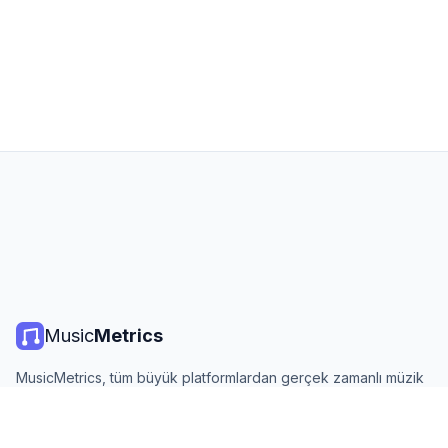
Music
Metrics
MusicMetrics, tüm büyük platformlardan gerçek zamanlı müzik
listeleri, yayın istatistikleri ve analizler sunar. Ücretsiz, açık ve
günlük güncellenir.