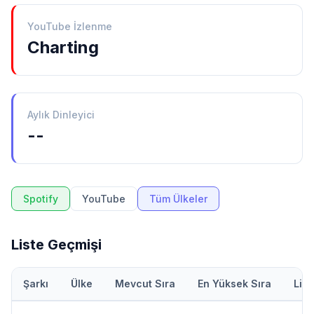
YouTube İzlenme
Charting
Aylık Dinleyici
--
Spotify
YouTube
Tüm Ülkeler
Liste Geçmişi
Şarkı
Ülke
Mevcut Sıra
En Yüksek Sıra
Lis