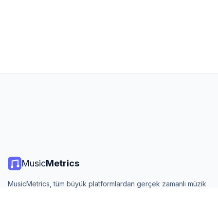
Music
Metrics
MusicMetrics, tüm büyük platformlardan gerçek zamanlı müzik
listeleri, yayın istatistikleri ve analizler sunar. Ücretsiz, açık ve
günlük güncellenir.