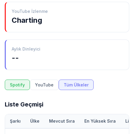
YouTube İzlenme
Charting
Aylık Dinleyici
--
Spotify
YouTube
Tüm Ülkeler
Liste Geçmişi
Şarkı
Ülke
Mevcut Sıra
En Yüksek Sıra
Lis