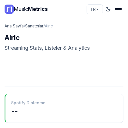
Music
Metrics
TR
Ana Sayfa
/
Sanatçılar
/
Airic
Airic
Streaming Stats, Listeler & Analytics
Spotify Dinlenme
--