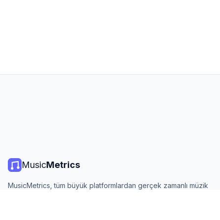
Music
Metrics
MusicMetrics, tüm büyük platformlardan gerçek zamanlı müzik
listeleri, yayın istatistikleri ve analizler sunar. Ücretsiz, açık ve
günlük güncellenir.