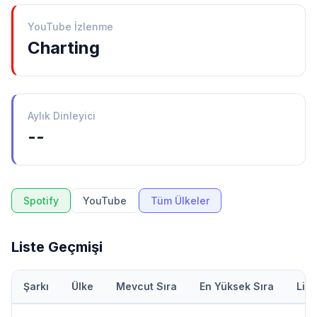
YouTube İzlenme
Charting
Aylık Dinleyici
--
Spotify
YouTube
Tüm Ülkeler
Liste Geçmişi
Şarkı
Ülke
Mevcut Sıra
En Yüksek Sıra
Lis