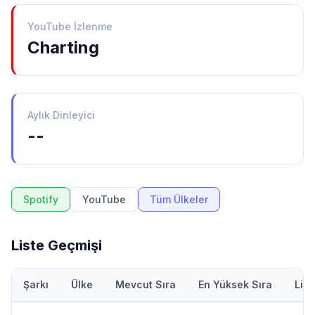
YouTube İzlenme
Charting
Aylık Dinleyici
--
Spotify
YouTube
Tüm Ülkeler
Liste Geçmişi
Şarkı
Ülke
Mevcut Sıra
En Yüksek Sıra
Lis