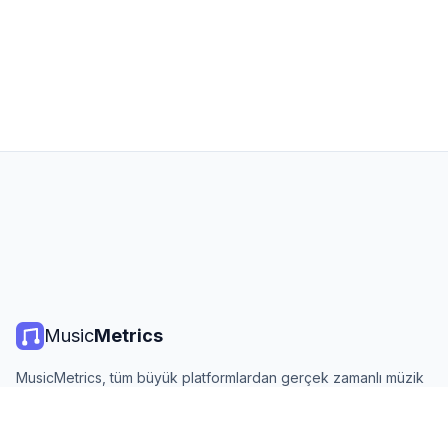
Music
Metrics
MusicMetrics, tüm büyük platformlardan gerçek zamanlı müzik
listeleri, yayın istatistikleri ve analizler sunar. Ücretsiz, açık ve
günlük güncellenir.