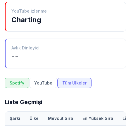
YouTube İzlenme
Charting
Aylık Dinleyici
--
Spotify
YouTube
Tüm Ülkeler
Liste Geçmişi
Şarkı
Ülke
Mevcut Sıra
En Yüksek Sıra
Lis