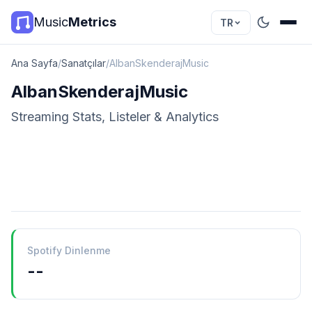
Music
Metrics
TR
Ana Sayfa
/
Sanatçılar
/
AlbanSkenderajMusic
AlbanSkenderajMusic
Streaming Stats, Listeler & Analytics
Spotify Dinlenme
--