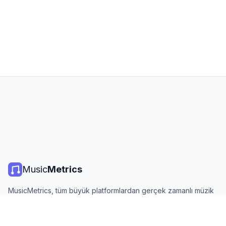
Music
Metrics
MusicMetrics, tüm büyük platformlardan gerçek zamanlı müzik
listeleri, yayın istatistikleri ve analizler sunar. Ücretsiz, açık ve
günlük güncellenir.