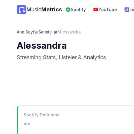
Music
Metrics
Spotify
YouTube
Li
Ana Sayfa
/
Sanatçılar
/
Alessandra
Alessandra
Streaming Stats, Listeler & Analytics
Spotify Dinlenme
--