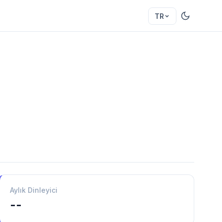
TR
Aylık Dinleyici
--