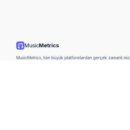
Music
Metrics
MusicMetrics, tüm büyük platformlardan gerçek zamanlı mü
listeleri, yayın istatistikleri ve analizler sunar. Ücretsiz, açık
güncellenir.
©