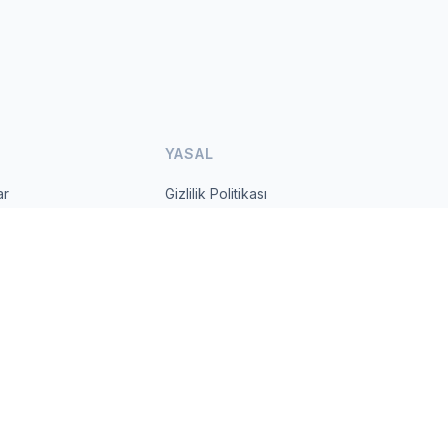
YASAL
ar
Gizlilik Politikası
Kullanım Şartları
s.