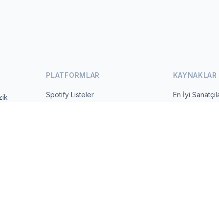
PLATFORMLAR
KAYNAKLAR
Spotify Listeler
En İyi Sanatçıl
zik
 ve günlük
YouTube Listeler
Tüm Ülkeler
Trendler
Hakkında
İletişim
 2026 MusicMetrics. All data sourced from publicly available platform