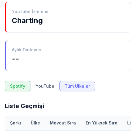
YouTube İzlenme
Charting
Aylık Dinleyici
--
Spotify
YouTube
Tüm Ülkeler
Liste Geçmişi
Şarkı
Ülke
Mevcut Sıra
En Yüksek Sıra
Lis