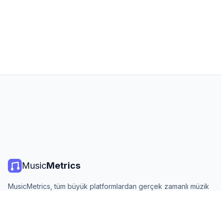
Music
Metrics
MusicMetrics, tüm büyük platformlardan gerçek zamanlı müzik
listeleri, yayın istatistikleri ve analizler sunar. Ücretsiz, açık ve
günlük güncellenir.