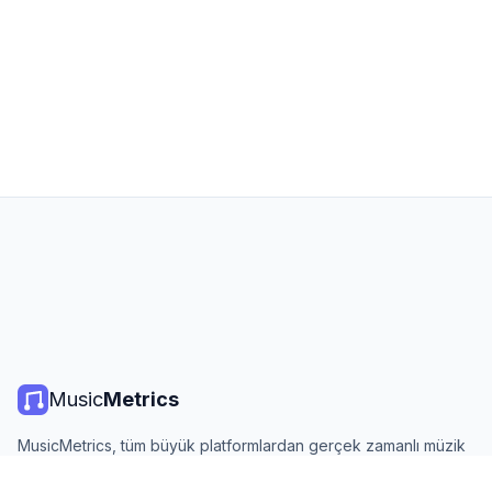
Music
Metrics
MusicMetrics, tüm büyük platformlardan gerçek zamanlı müzik
listeleri, yayın istatistikleri ve analizler sunar. Ücretsiz, açık ve