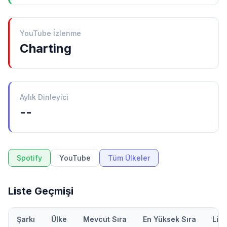
YouTube İzlenme
Charting
Aylık Dinleyici
--
Spotify
YouTube
Tüm Ülkeler
Liste Geçmişi
Şarkı
Ülke
Mevcut Sıra
En Yüksek Sıra
Lis