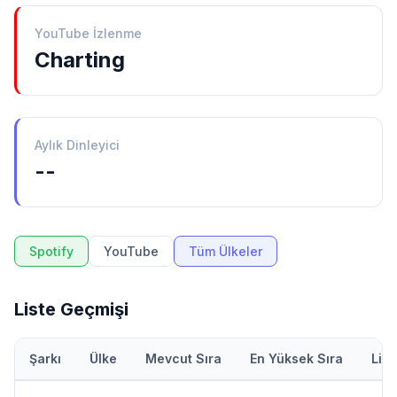
YouTube İzlenme
Charting
Aylık Dinleyici
--
Spotify
YouTube
Tüm Ülkeler
Liste Geçmişi
Şarkı
Ülke
Mevcut Sıra
En Yüksek Sıra
Lis