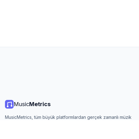
Music
Metrics
MusicMetrics, tüm büyük platformlardan gerçek zamanlı müzik
listeleri, yayın istatistikleri ve analizler sunar. Ücretsiz, açık ve
günlük güncellenir.