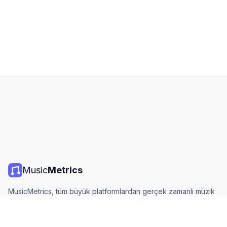
Music
Metrics
MusicMetrics, tüm büyük platformlardan gerçek zamanlı müzik
listeleri, yayın istatistikleri ve analizler sunar. Ücretsiz, açık ve
günlük güncellenir.