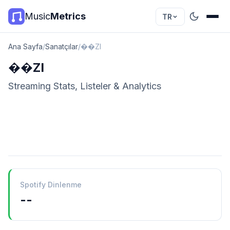
Music
Metrics
TR
Ana Sayfa
/
Sanatçılar
/
��ZI
��ZI
Streaming Stats, Listeler & Analytics
Spotify Dinlenme
--