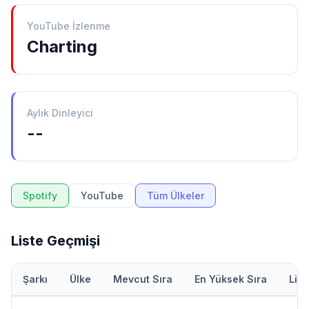
YouTube İzlenme
Charting
Aylık Dinleyici
--
Spotify
YouTube
Tüm Ülkeler
Liste Geçmişi
Şarkı
Ülke
Mevcut Sıra
En Yüksek Sıra
Lis