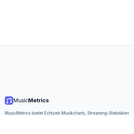
Music
Metrics
MusicMetrics bietet Echtzeit-Musikcharts, Streaming-Statistiken
und Analysen von allen großen Plattformen. Kostenlos, offen
und täglich aktualisiert.