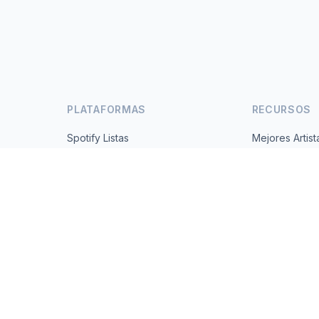
PLATAFORMAS
RECURSOS
Spotify Listas
Mejores Artist
s
YouTube Listas
Todos los Paí
Tendencias
Acerca de
Contacto
 2026 MusicMetrics. All data sourced from publicly available platform