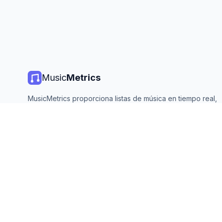
Music
Metrics
MusicMetrics proporciona listas de música en tiempo real,
estadísticas de streaming y análisis de todas las plataforma
principales. Gratis, abierto y actualizado diariamente.
©