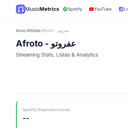
Music
Metrics
Spotify
YouTube
Li
Inicio
/
Artistas
/
Afroto - عفروتو
Afroto - عفروتو
Streaming Stats, Listas & Analytics
Spotify Reproducciones
--