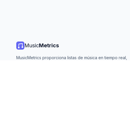
Music
Metrics
MusicMetrics proporciona listas de música en tiempo real,
estadísticas de streaming y análisis de todas las plataforma
principales. Gratis, abierto y actualizado diariamente.
©