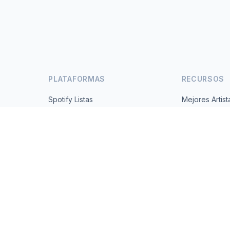
PLATAFORMAS
RECURSOS
Spotify Listas
Mejores Artist
s
YouTube Listas
Todos los Paí
Tendencias
Acerca de
Contacto
 2026 MusicMetrics. All data sourced from publicly available platform