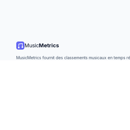
Music
Metrics
MusicMetrics fournit des classements musicaux en temps ré
statistiques de streaming et des analyses de toutes les gr
plateformes. Gratuit, ouvert et mis à jour quotidiennement.
©