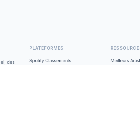
PLATEFORMES
RESSOURCE
Spotify Classements
Meilleurs Artis
el, des
andes
YouTube Classements
Tous les Pays
Tendances
À Propos
Contact
 2026 MusicMetrics. All data sourced from publicly available platform