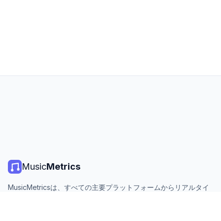
Music
Metrics
MusicMetricsは、すべての主要プラットフォームからリアルタイ
ムの音楽チャート、ストリーミング統計、分析を提供します。無
料、オープン、毎日更新。