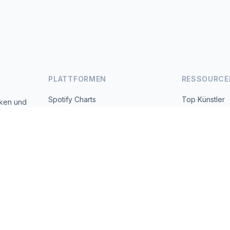
PLATTFORMEN
RESSOURCE
Spotify Charts
Top Künstler
iken und
 täglich
YouTube Charts
Alle Länder
Trends
Über uns
Kontakt
 2026 MusicMetrics. All data sourced from publicly available platform