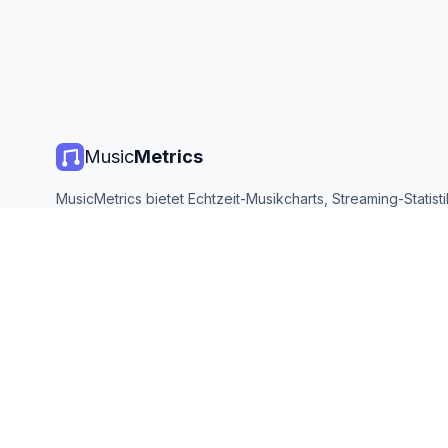
Music
Metrics
MusicMetrics bietet Echtzeit-Musikcharts, Streaming-Statist
Analysen von allen großen Plattformen. Kostenlos, offen und
aktualisiert.
©