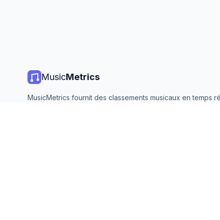
Music
Metrics
MusicMetrics fournit des classements musicaux en temps ré
statistiques de streaming et des analyses de toutes les gr
plateformes. Gratuit, ouvert et mis à jour quotidiennement.
©