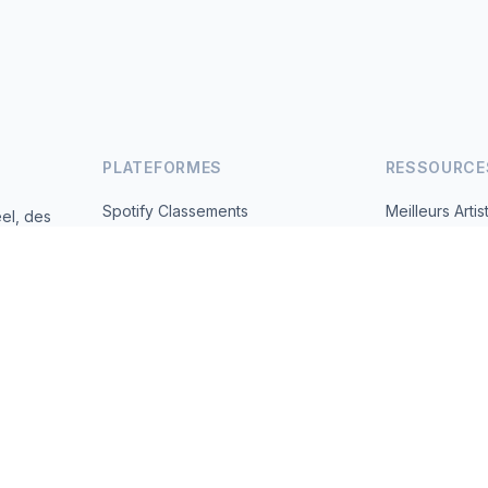
PLATEFORMES
RESSOURCE
Spotify Classements
Meilleurs Artis
el, des
andes
YouTube Classements
Tous les Pays
Tendances
À Propos
Contact
 2026 MusicMetrics. All data sourced from publicly available platform