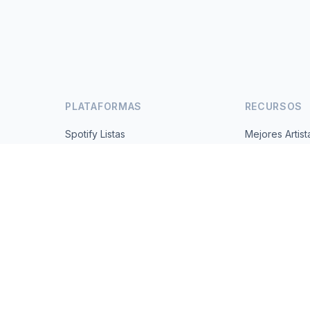
PLATAFORMAS
RECURSOS
Spotify Listas
Mejores Artist
s
YouTube Listas
Todos los Paí
Tendencias
Acerca de
Contacto
 2026 MusicMetrics. All data sourced from publicly available platform