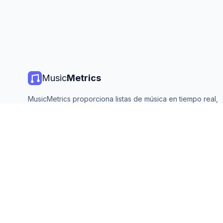
Music
Metrics
MusicMetrics proporciona listas de música en tiempo real,
estadísticas de streaming y análisis de todas las plataforma
principales. Gratis, abierto y actualizado diariamente.
©