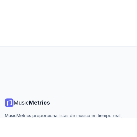
Music
Metrics
MusicMetrics proporciona listas de música en tiempo real,
estadísticas de streaming y análisis de todas las plataformas
principales. Gratis, abierto y actualizado diariamente.