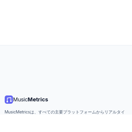
Music
Metrics
MusicMetricsは、すべての主要プラットフォームからリアルタイ
ムの音楽チャート、ストリーミング統計、分析を提供します。無
料、オープン、毎日更新。