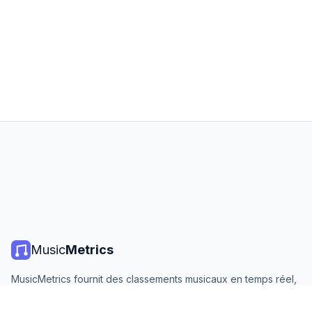
Music
Metrics
MusicMetrics fournit des classements musicaux en temps réel,
des statistiques de streaming et des analyses de toutes les
grandes plateformes. Gratuit, ouvert et mis à jour