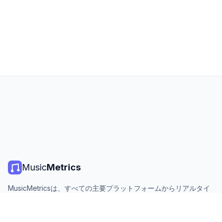
Music
Metrics
MusicMetricsは、すべての主要プラットフォームからリアルタイ
ムの音楽チャート、ストリーミング統計、分析を提供します。無
料、オープン、毎日更新。